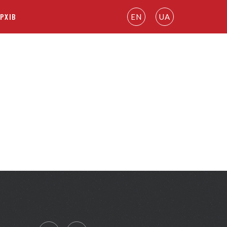
РХІВ
EN
UA