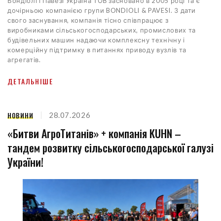
Бондіолі і Павезі Україна ТОВ засновано в 2005 році та є
дочірньою компанією групи BONDIOLI & PAVESI. З дати
свого заснування, компанія тісно співпрацює з
виробниками сільськогосподарських, промислових та
будівельних машин надаючи комплексну технічну і
комерційну підтримку в питаннях приводу вузлів та
агрегатів.
ДЕТАЛЬНІШЕ
НОВИНИ
28.07.2026
«Битви АгроТитанів» + компанія KUHN –
тандем розвитку сільськогосподарської галузі
України!