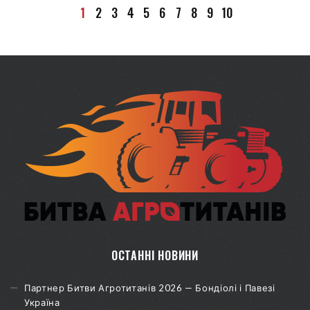
1
2
3
4
5
6
7
8
9
10
ОСТАННІ НОВИНИ
Партнер Битви Агротитанів 2026 — Бондіолі і Павезі
Україна