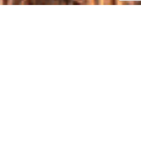
ПРО БИТВУ
«БИТВА ТИТАНІВ 2016»: ЧИМ ДИВУВАЛИ
АГРАРІЇВ НА НАЙБІЛЬШІЙ ДЕМОНСТРАЦІЇ
ТЕХНІКИ
22-23 вересня на полях групи компаній «ТАК», що на
Тетіївщині, пройшли запеклі випробування техніки в, без
перебільшення, суворих умовах! «Битва Титанів 2016»
зібрала понад 1500 учасників та 70 компаній партнерів.
Понад 100 одиниць техніки представлено в дії! 5 постійно
діючих демонстраційних майданчиків: І зона – плуги та
глибокорозпушувачі; ІІ зона – сівалки; ІІІ зона –
обприскувачі та розкидачі; ІV зона – борони та
культиватори; V зона – комбайни, жатки, бункери та
зерновози.
Не обійшлось і без рекордів: в рамках практичної