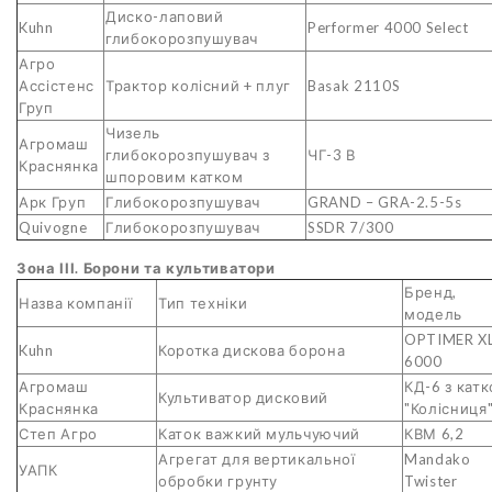
Диско-лаповий
Kuhn
Performer 4000 Select
глибокорозпушувач
Агро
Ассістенс
Трактор колісний + плуг
Basak 2110S
Груп
Чизель
Агромаш
глибокорозпушувач з
ЧГ-3 В
Краснянка
шпоровим катком
Арк Груп
Глибокорозпушувач
GRAND – GRA-2.5-5s
Quivogne
Глибокорозпушувач
SSDR 7/300
Зона ІІІ. Борони та культиватори
Бренд,
Назва компанії
Тип техніки
модель
OPTIMER X
Kuhn
Коротка дискова борона
6000
Агромаш
КД-6 з кат
Культиватор дисковий
Краснянка
"Колісниця
Степ Агро
Каток важкий мульчуючий
КВМ 6,2
Агрегат для вертикальної
Mandako
УАПК
обробки грунту
Twister