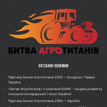
ОСТАННІ НОВИНИ
Партнер Битви Агротитанів 2026 — Бондіолі і Павезі
Україна
«Битви АгроТитанів» + компанія KUHN – тандем розвитку
сільськогосподарської галузі України!
Партнер Битви Агротитанів 2026 — AgroKar