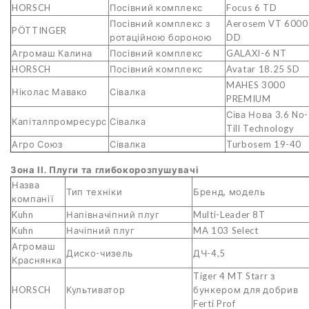
HORSCH
Посівний комплекс
Focus 6 TD
Посівний комплекс з
Aerosem VT 6000
PÖTTINGER
ротаційною бороною
DD
Агромаш Калина
Посівний комплекс
GALAXI-6 NT
HORSCH
Посівний комплекс
Avatar 18.25 SD
MAHES 3000
Ніколас Мавако
Сівалка
PREMIUM
Сіва Нова 3.6 Nо-
Капіталпромресурс
Сівалка
Till Technology
Агро Союз
Сівалка
Turbosem 19-40
Зона ІІ. Плуги та глибокорозпушувачі
Назва
Тип техніки
Бренд, модель
компанії
Kuhn
Напівначіпний плуг
Multi-Leader 8T
Kuhn
Начіпний плуг
MA 103 Select
Агромаш
Диско-чизель
ДЧ-4,5
Краснянка
Tiger 4 MT Starr з
HORSCH
Культиватор
бункером для добрив
Ferti Prof