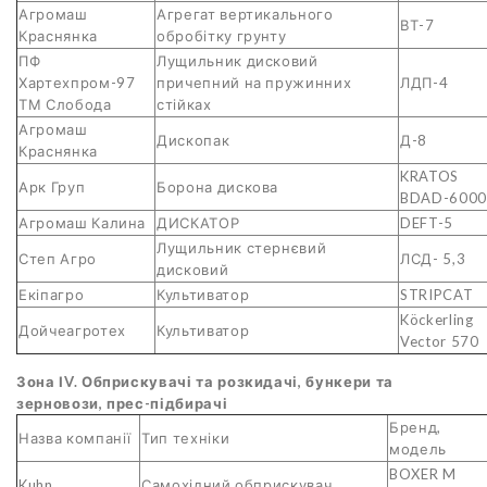
Агромаш
Агрегат вертикального
ВТ-7
Краснянка
обробітку грунту
ПФ
Лущильник дисковий
Хартехпром-97
причепний на пружинних
ЛДП-4
ТМ Слобода
стійках
Агромаш
Дископак
Д-8
Краснянка
KRATOS
Арк Груп
Борона дискова
BDAD-6000
Агромаш Калина
ДИСКАТОР
DEFT-5
Лущильник стернєвий
Степ Агро
ЛСД- 5,3
дисковий
Екіпагро
Культиватор
STRIPCAT
Köckerling
Дойчеагротех
Культиватор
Vector 570
Зона ІV. Обприскувачі та розкидачі, бункери та
зерновози, прес-підбирачі
Бренд,
Назва компанії
Тип техніки
модель
BOXER M
Kuhn
Самохідний обприскувач