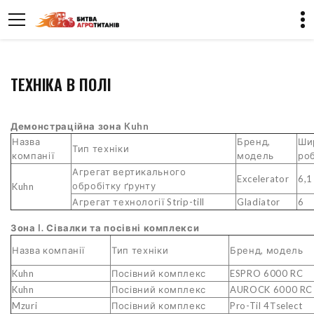
ТЕХНІКА В ПОЛІ
Демонстраційна зона Kuhn
Назва
Бренд,
Ши
Тип техніки
компанії
модель
ро
Агрегат вертикального
Excelerator
6,1
обробітку ґрунту
Kuhn
Агрегат технології Strip-till
Gladiator
6
Зона I. Сівалки та посівні комплекси
Назва компанії
Тип техніки
Бренд, модель
Kuhn
Посівний комплекс
ESPRO 6000 RC
Kuhn
Посівний комплекс
AUROCK 6000 RC
Mzuri
Посівний комплекс
Pro-Til 4Тselect