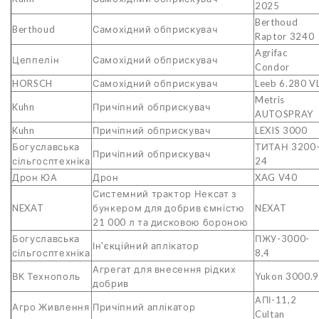
2025
Berthoud
Berthoud
Самохідний обприскувач
Raptor 3240
Agrifac
Цеппелін
Самохідний обприскувач
Condor
HORSCH
Самохідний обприскувач
Leeb 6.280 V
Metris
Kuhn
Причіпний обприскувач
AUTOSPRAY
Kuhn
Причіпний обприскувач
LEXIS 3000
Богуславська
ТИТАН 3200
Причіпний обприскувач
сільгосптехніка
24
Дрон ЮА
Дрон
XAG V40
Системний трактор Нексат з
NEXAT
бункером для добрив ємністю
NEXAT
21 000 л та дисковою бороною
Богуславська
ПЖУ-3000-
Ін'єкційний аплікатор
сільгосптехніка
8,4
Агрегат для внесення рідких
ВК Технополь
Yukon 3000.9
добрив
АПІ-11,2
Агро Живлення
Причіпний аплікатор
Cultan