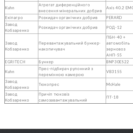
Агрегат диференційного
Kuhn
Axis 40.2 EM
внесення мінеральних добрив
Екіпагро
Розкидач органічних добрив
PERARD
Завод
Розкидач органічних добрив
РОД-12
Кобзаренко
ПБН-40 +
Завод
Перевантажувальний бункер-
автомобіль
Кобзаренко
накопичувач
зерновоз
АНП-55
EGRITECH
Бункер
BNP30ES22
Прес-підбирач рулонний з
Kuhn
VB3155
перемінною камерою
Завод
Тюкопрес
McHale
Кобзаренко
Завод
Причіп тюковіз
ПТ-18
Кобзаренко
самозавантажувальний