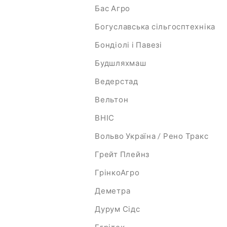
Бас Агро
Богуславська сільгосптехніка
Бондіолі і Павезі
Будшляхмаш
Ведерстад
Вельтон
ВНІС
Вольво Україна / Рено Тракс
Грейт Плейнз
ГрінкоАгро
Деметра
Дурум Сідс