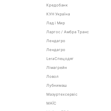
Кредобанк
КУН Україна
Лад і Мир
Ларгос / Амбра Транс
Лендагро
Лендагро
LeraСпецодяг
Лімагрейн
Ловол
Лубнимаш
Мазуртехсервіс
МАЇС