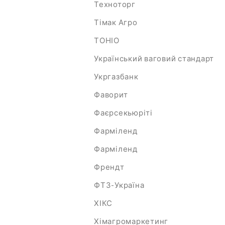
Техноторг
Тімак Агро
ТОНІО
Український ваговий стандарт
Укргазбанк
Фаворит
Фаєрсекьюріті
Фарміленд
Фарміленд
Френдт
ФТЗ-Україна
ХІКС
Хімагромаркетинг