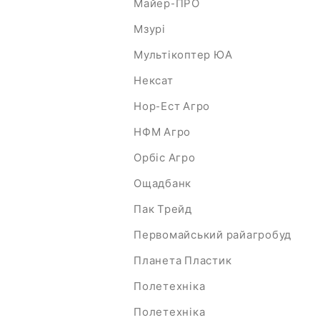
Майер-ПРО
Мзурі
Мультікоптер ЮА
Нексат
Нор-Ест Агро
НФМ Агро
Орбіс Агро
Ощадбанк
Пак Трейд
Первомайський райагробуд
Планета Пластик
Полетехніка
Полетехніка