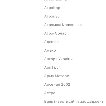
АгроКар
Агрокуб
Агромаш Краснянка
Агро-Солар
Адаптіс
Амако
Ангари України
Арк Груп
Арма Моторс
Арсенал 2002
Астра
Банк інвестицій та заощаджень