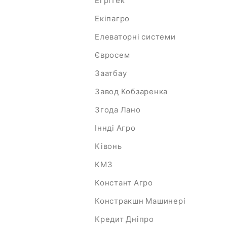
Егрітек
Екіпагро
Елеваторні системи
Євросем
Заатбау
Завод Кобзаренка
Згода Лано
Іннді Агро
Ківонь
КМЗ
Констант Агро
Констракшн Машинері
Кредит Дніпро