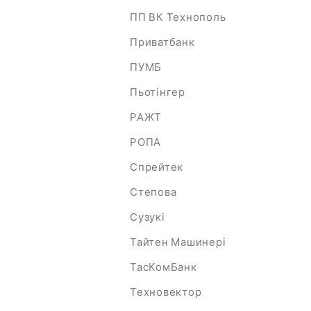
ПП ВК Технополь
Приватбанк
ПУМБ
Пьотінгер
РАЖТ
РОПА
Спрейтек
Степова
Сузукі
Тайтен Машинері
ТасКомБанк
Техновектор