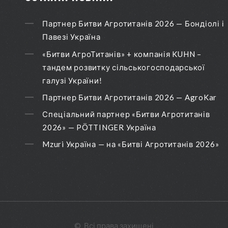
Партнер Битви Агротитанів 2026 — Бондіолі і
Павезі Україна
«Битви АгроТитанів» + компанія KUHN –
тандем розвитку сільськогосподарської
галузі України!
Партнер Битви Агротитанів 2026 — AgroKar
Спеціальний партнер «Битви Агротитанів
2026» — PÖTTINGER Україна
Mzuri Україна — на «Битві Агротитанів 2026»
©
Всі права захищені