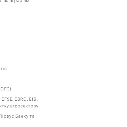
агає аграріям
тів
(DFC)
EFSE, EBRD, EIB,
итку агросектору.
Піреус Банку та