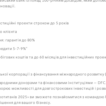
ейський банк із понад 100-річним досвідом, який допом
новації.
естиційні проекти строком до 5 років
о клієнта
я: гарантія до 80%
редити 5-7-9%”
бігових коштів та до 60 місяців для інвестиційних проек
ької корпорації з фінансування міжнародного розвитку 
ародними донорами та фінансовими інституціями — DFC, 
ворює можливості для довгострокових інвестицій і розв
гротитанів 2025» ви зможете познайомитися з командою 
рішення для вашого бізнесу.