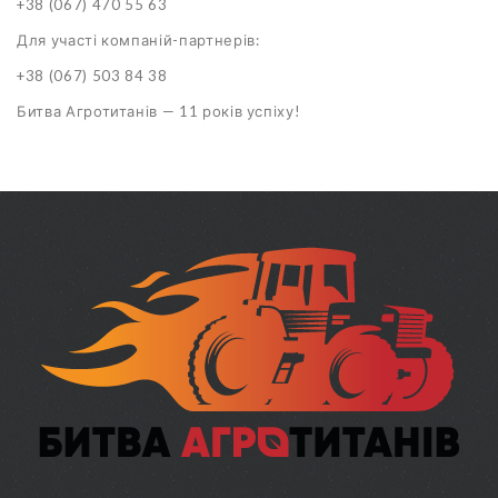
+38 (067) 470 55 63
Для участі компаній-партнерів:
+38 (067) 503 84 38
Битва Агротитанів — 11 років успіху!