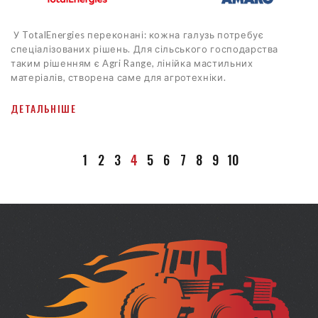
У TotalEnergies переконані: кожна галузь потребує
спеціалізованих рішень. Для сільського господарства
таким рішенням є Agri Range, лінійка мастильних
матеріалів, створена саме для агротехніки.
ДЕТАЛЬНІШЕ
1
2
3
4
5
6
7
8
9
10